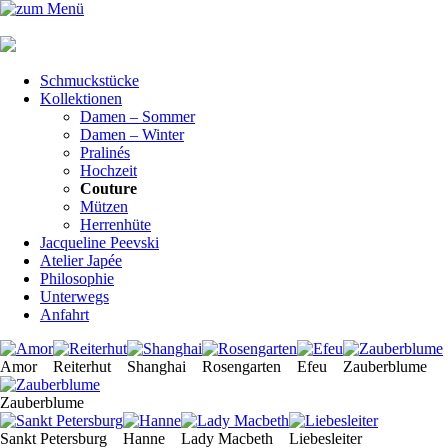
Navigation
Atelier
überspringen
japée
Navigation
Schmuckstücke
Schmuckstücke
überspringen
Kollektionen
Kollektionen
Damen
Damen – Sommer
–
Damen – Winter
Sommer
Pralinés
Damen
Hochzeit
–
Couture
Winter
Mützen
Pralinés
Herrenhüte
Hochzeit
Jacqueline Peevski
Couture
Atelier Japée
Mützen
Philosophie
Herrenhüte
Unterwegs
Jacqueline
Anfahrt
Peevski
Atelier
Japée
Amor
Reiterhut
Shanghai
Rosengarten
Efeu
Zauberblume
Philosophie
Unterwegs
Zauberblume
Anfahrt
Impressum
Sankt Petersburg
Hanne
Lady Macbeth
Liebesleiter